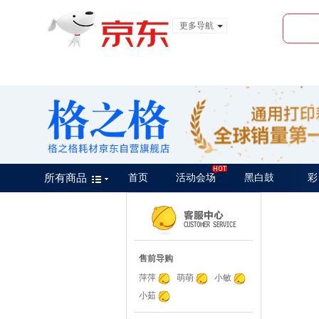
更多导航
服装城
食品
金融
所有商品
首页
活动会场
黑白鼓
彩
售前导购
萍萍
萌萌
小敏
小茹