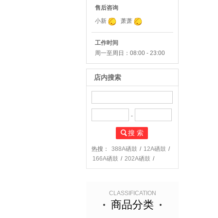
售后咨询
小新
萧萧
工作时间
周一至周日：08:00 - 23:00
店内搜索
-
搜 索
热搜：
388A硒鼓
/
12A硒鼓
/
166A硒鼓
/
202A硒鼓
/
204A硒鼓
/
CLASSIFICATION
商品分类