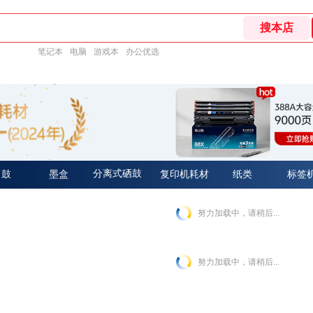
笔记本
电脑
游戏本
办公优选
分离式硒鼓
 鼓
墨盒
复印机耗材
纸类
标签
努力加载中，请稍后...
努力加载中，请稍后...